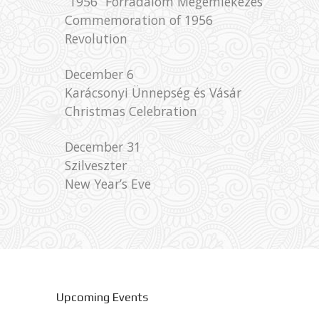
“1956” Forradalom Megemlékezés
Commemoration of 1956
Revolution
December 6
Karácsonyi Ünnepség és Vásár
Christmas Celebration
December 31
Szilveszter
New Year’s Eve
Upcoming Events