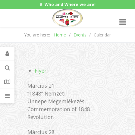
Who and Where we are!
Hungarian/Magyar
|
Gadgets
American/English
You are here:
Home
Events
Calendar
Flyer
Március 21
“1848” Nemzeti
Ünnepe Megemlékezés
Commemoration of 1848
Revolution
Március 28