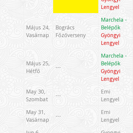
Lengyel
Marchela -
Május 24,
Bogrács
Belépők
Vasárnap
Főzőverseny
Gyöngyi
Lengyel
Marchela -
Május 25,
Belépők
---
Hétfő
Gyöngyi
Lengyel
May 30,
Emi
---
Szombat
Lengyel
May 31,
Emi
---
Vasárnap
Lengyel
Jun 6,
Gyongyi