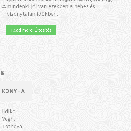
 és
mindenki jól van ezekben a nehéz és
bizonytalan időkben.
Read more: Értesítés
ig
KONYHA
Ildiko
Vegh,
Tothova