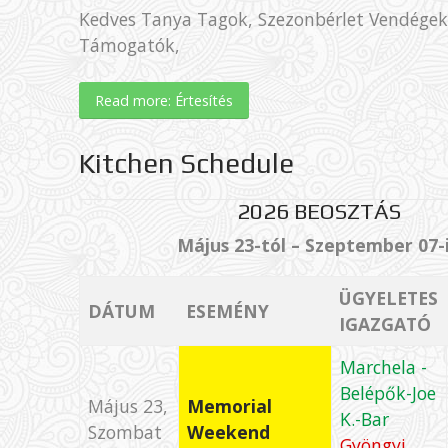
Kedves Tanya Tagok, Szezonbérlet Vendégek
Támogatók,
Read more: Értesítés
Kitchen Schedule
2026 BEOSZTÁS
Május 23-tól – Szeptember 07-
ÜGYELETES
DÁTUM
ESEMÉNY
IGAZGATÓ
Marchela -
Belépők-Joe
Május 23,
Memorial
K.-Bar
Szombat
Weekend
Gyöngyi