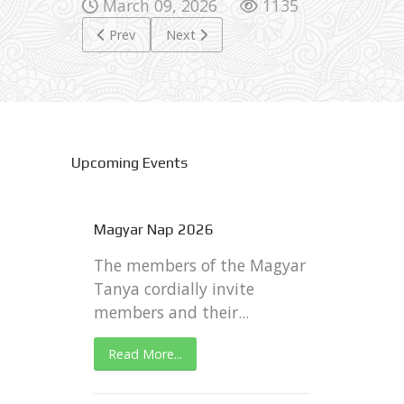
March 09, 2026
1135
Previous article: 65th anniversary of the Magyar Ta
Next article: Easter / Husvet
Prev
Next
Upcoming Events
Magyar Nap 2026
The members of the Magyar
Tanya cordially invite
members and their...
Read More...