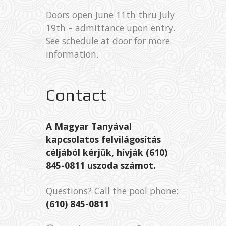
Doors open June 11th thru July
19th – admittance upon entry.
See schedule at door for more
information.
Contact
A Magyar Tanyával
kapcsolatos felvilágosítás
céljából kérjük, hívják (610)
845-0811 uszoda számot.
Questions? Call the pool phone:
(610) 845-0811