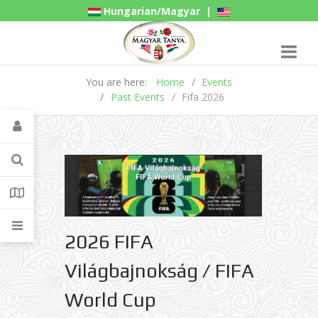
Hungarian/Magyar
|
American/English
Gadgets
You are here:
Home
Events
Past Events
Fifa 2026
2026 FIFA
Világbajnokság / FIFA
World Cup